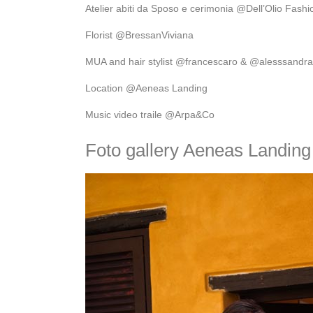
Atelier abiti da Sposo e cerimonia @Dell’Olio Fash
Florist @BressanViviana
MUA and hair stylist @francescaro & @alesssandrav
Location @Aeneas Landing
Music video traile @Arpa&Co
Foto gallery Aeneas Landing