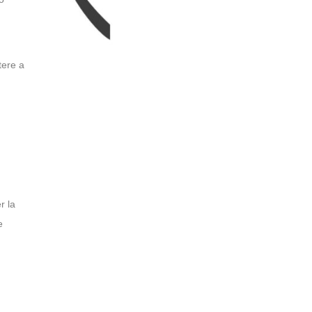
tere a
r la
e