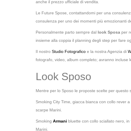
anche il prezzo ufficiale di vendita.
Le Future Spose, contattandomi per una consulenza 
consulenza per uno dei momenti più emozionanti del
Personalmente parto sempre dal
look Sposa
per re
insieme alla coppia il planning degli step per fare
Il nostro
Studio Fotografico
e la nostra Agenzia di
W
fotografo, video, album completo; avranno incluse l
Look Sposo
Mentre per lo Sposo le proposte scelte per questo sh
Smoking City Time, giacca bianca con collo rever a l
scarpe Marini.
Smoking
Armani
bluette con collo sciallato nero, in
Marini.