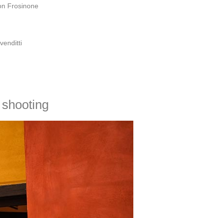
ion Frosinone
enditti
 shooting