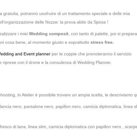
gratuita, potranno usufruire di un trattamento speciale e delle mia
l’organizzazione delle Nozze: la prova abito da Sposa !
alizzare i miei
Wedding composit
, con tanto di palette, poi si prepar
 ogni cosa bene, al momento giusto e soprattutto
stress free.
edding and Event planner
per le coppie che prenoteranno il servizio
e riprese con il drone e la consulenza di Wedding Planner.
ooting, in Atelier è possibile trovare un ampia scelta, le descriviamo q
ancia nero, pantalone nero, papillon nero, camicia diplomatica, linea s
 fresco di lana, linea slim, camicia diplomatica con papillon nero , scarp