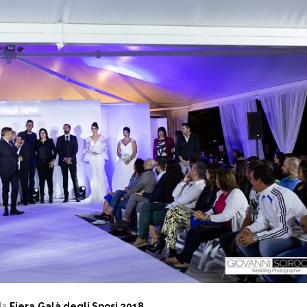
lla
Fiera
Galà degli Sposi 2018
,