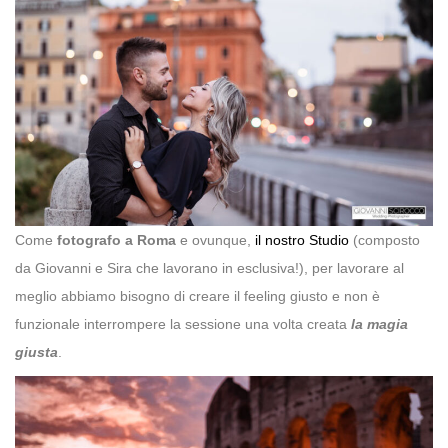
Come
fotografo a Roma
e ovunque,
il nostro Studio
(composto
da Giovanni e Sira che lavorano in esclusiva!), per lavorare al
meglio abbiamo bisogno di creare il feeling giusto e non è
funzionale interrompere la sessione una volta creata
la magia
giusta
.