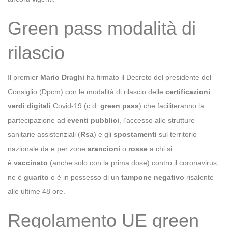
Green pass modalità di
rilascio
Il premier
Mario Draghi
ha firmato il Decreto del presidente del
Consiglio (Dpcm) con le modalità di rilascio delle
certificazioni
verdi digitali
Covid-19 (c.d.
green pass
) che faciliteranno la
partecipazione ad
eventi pubblici
, l’accesso alle strutture
sanitarie assistenziali (
Rsa
) e gli
spostamenti
sul territorio
nazionale da e per zone
arancioni
o
rosse
a chi si
è
vaccinato
(anche solo con la prima dose) contro il coronavirus,
ne è
guarito
o è in possesso di un
tampone negativo
risalente
alle ultime 48 ore.
Regolamento UE green