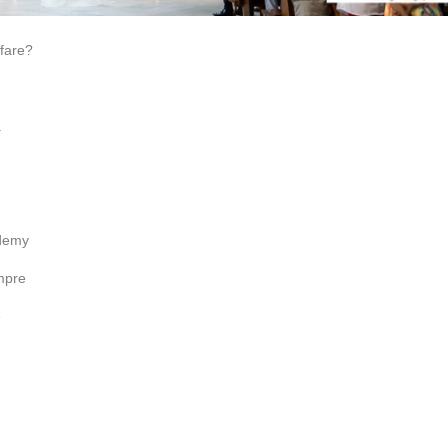
 fare?
a
ademy
mpre
e