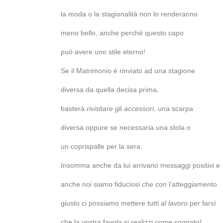
la moda o la stagionalità non lo renderanno
meno bello, anche perchè questo capo
può avere uno stile eterno!
Se il Matrimonio è rinviato ad una stagione
diversa da quella decisa prima,
basterà
rivisitare gli accessori
, una scarpa
diversa oppure se necessaria una stola o
un coprispalle per la sera.
Insomma anche da lui arrivano messaggi positivi e
anche noi siamo fiduciosi che con l’atteggiamento
giusto ci possiamo mettere tutti
al lavoro
per farsì
che la vostra favola si realizzi come sognato!