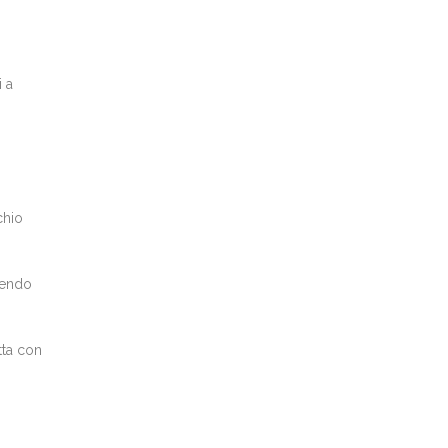
 a
chio
erendo
tta con