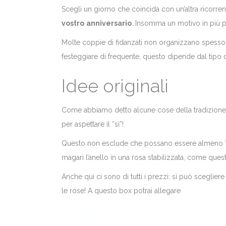
Scegli un giorno che coincida con un’altra ricorren
vostro
anniversario
…Insomma un motivo in più p
Molte coppie di fidanzati non organizzano spesso 
festeggiare di frequente, questo dipende dal tipo d
Idee originali
Come abbiamo detto alcune cose della tradizione va
per aspettare il “sì”!
Questo non esclude che possano essere almeno “rivi
magari l’anello in una rosa stabilizzata, come que
Anche qui ci sono di tutti i prezzi: sì può scegliere
le rose! A questo box potrai allegare