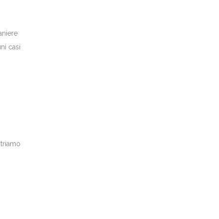
aniere
ni casi
striamo