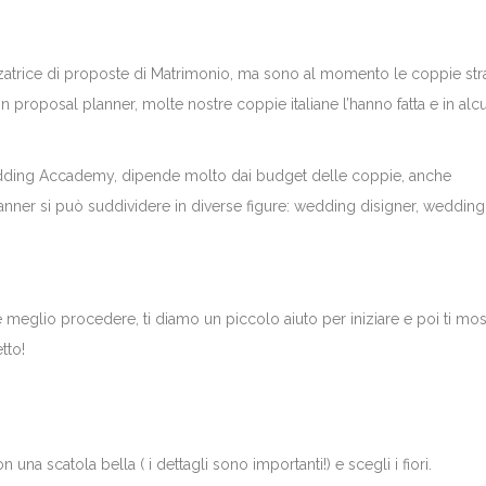
izzatrice di proposte di Matrimonio, ma sono al momento le coppie str
ion proposal planner, molte nostre coppie italiane l’hanno fatta e in alcu
dding Accademy, dipende molto dai budget delle coppie, anche
nner si può suddividere in diverse figure: wedding disigner, wedding
 meglio procedere, ti diamo un piccolo aiuto per iniziare e poi ti mo
tto!
una scatola bella ( i dettagli sono importanti!) e scegli i fiori.