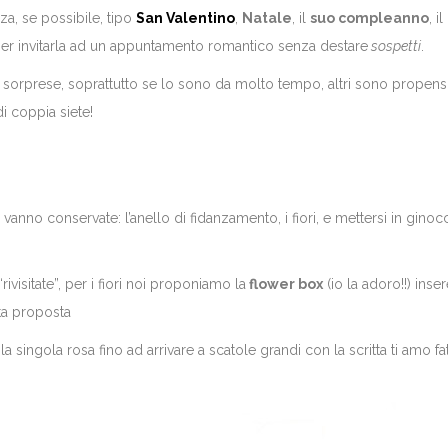
za, se possibile, tipo
San Valentino
,
Natale
, il
suo compleanno
, il
er invitarla ad un appuntamento romantico senza destare
sospetti
.
sorprese, soprattutto se lo sono da molto tempo, altri sono propensi
i coppia siete!
nno conservate: l’anello di fidanzamento, i fiori, e mettersi in ginoc
sitate”, per i fiori noi proponiamo la
flower box
(io la adoro!!) ins
sta proposta
 la singola rosa fino ad arrivare a scatole grandi con la scritta ti amo fa