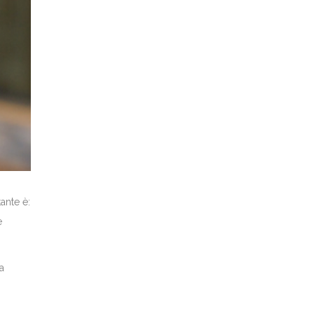
ante è:
e
a