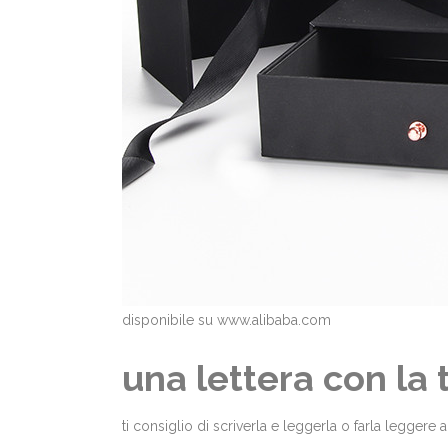
disponibile su www.alibaba.com
una lettera con la
ti consiglio di scriverla e leggerla o farla leggere a