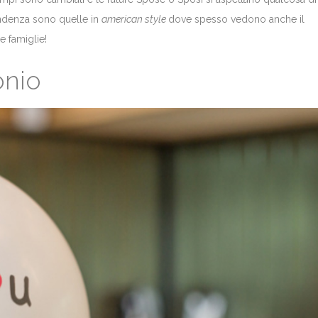
endenza sono quelle in
american style
dove spesso vedono anche il
e famiglie!
onio