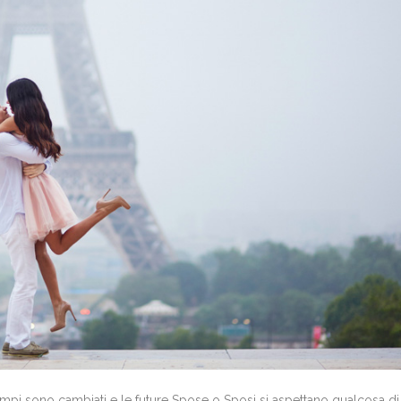
empi sono cambiati e le future Spose o Sposi si aspettano qualcosa di 