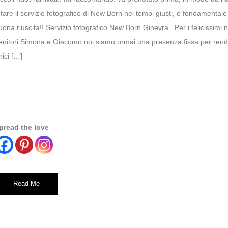
 fare il servizio fotografico di New Born nei tempi giusti, è fondamentale
uona riuscita!! Servizio fotografico New Born Ginevra Per i felicissimi 
enitori Simona e Giacomo noi siamo ormai una presenza fissa per ren
nici […]
pread the love
Read Me