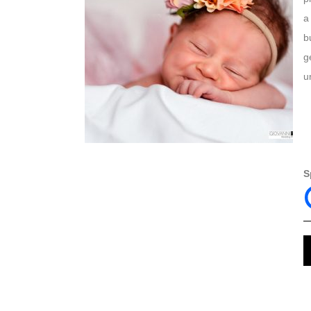
a
b
g
u
S