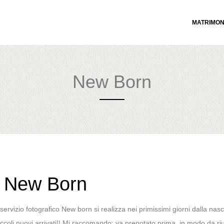
MATRIMON
New Born
co New Born
l servizio fotografico New born si realizza nei primissimi giorni dalla nasc
iccoli nuovi arrivati!! Mi raccomando: va prenotato prima, in modo da ri