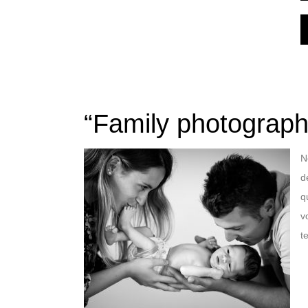
“Family photographer
N
d
q
v
t