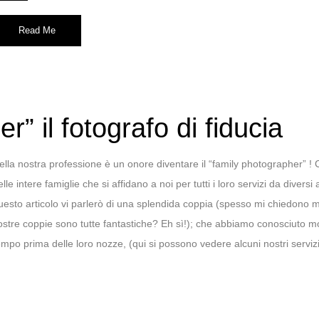
Read Me
” il fotografo di fiducia
ella nostra professione è un onore diventare il “family photographer” ! 
elle intere famiglie che si affidano a noi per tutti i loro servizi da diversi 
uesto articolo vi parlerò di una splendida coppia (spesso mi chiedono m
ostre coppie sono tutte fantastiche? Eh sì!); che abbiamo conosciuto m
empo prima delle loro nozze, (qui si possono vedere alcuni nostri serviz