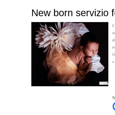
New born servizio f
I
n
d
i
O
o
S