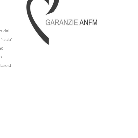
o dai
“ciclo”
no
o.
laroid