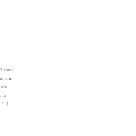
Ci sono
anni, in
a le
olto
i […]