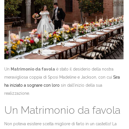
Un
Matrimonio da favola
è stato il desiderio della nostra
meravigliosa coppia di Sposi Madeline e Jackson, con cui
Sira
ha iniziato a sognare con loro
sin dall’inizio della sua
realizzazione.
Un Matrimonio da favola
Non poteva esistere scelta migliore di farlo in un castello! La