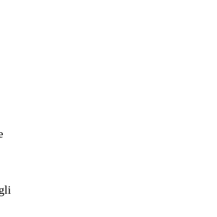
e
gli