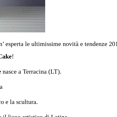
n’ esperta le ultimissime novità e tendenze 20
Cake
!
e
nasce a Terracina (LT).
ta
o e la scultura.