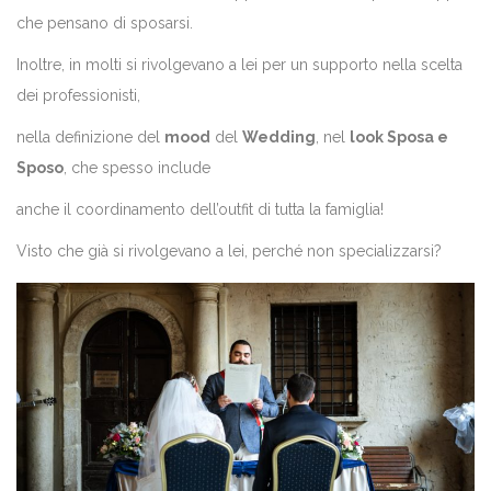
che pensano di sposarsi.
Inoltre, in molti si rivolgevano a lei per un supporto nella scelta
dei professionisti,
nella definizione del
mood
del
Wedding
, nel
look Sposa e
Sposo
, che spesso include
anche il coordinamento dell’outfit di tutta la famiglia!
Visto che già si rivolgevano a lei, perché non specializzarsi?