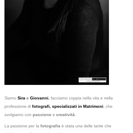
Siamo
Sira
e
Giovanni
,
facciamo coppia nella vita e nella
professione di
fotografi, specializzati in Matrimoni
, che
svolgiamo con
passione
e
creatività
.
La passione per la
fotografia
è stata una delle tante che